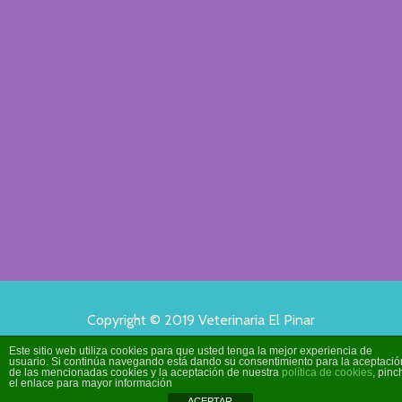
Copyright © 2019 Veterinaria El Pinar
Todos los derechos reservados
Este sitio web utiliza cookies para que usted tenga la mejor experiencia de
usuario. Si continúa navegando está dando su consentimiento para la aceptació
de las mencionadas cookies y la aceptación de nuestra
política de cookies
, pinc
el enlace para mayor información
ACEPTAR