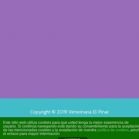
Copyright © 2019 Veterinaria El Pinar
Todos los derechos reservados
Este sitio web utiliza cookies para que usted tenga la mejor experiencia de
usuario. Si continúa navegando está dando su consentimiento para la aceptació
de las mencionadas cookies y la aceptación de nuestra
política de cookies
, pinc
el enlace para mayor información