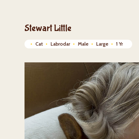
Stewart Little
Cat
Labrodar
Male
Large
1 Yr