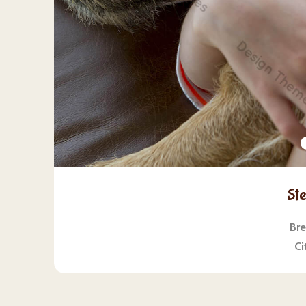
Ste
Br
Ci