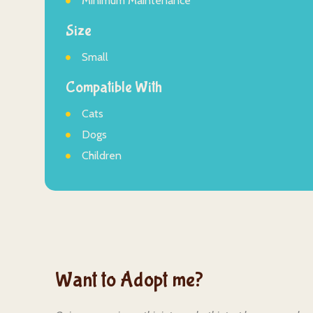
Minimum Maintenance
Size
Small
Compatible With
Cats
Dogs
Children
Want to Adopt me?